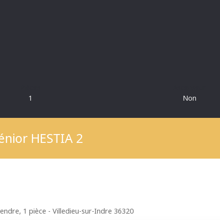
Pièces
Ascenseur
1
Non
Sénior HESTIA 2
endre, 1 pièce - Villedieu-sur-Indre 36320