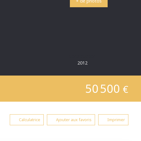
+ de photos
Construction
2012
50 500
€
Calculatrice
Ajouter aux favoris
Imprimer