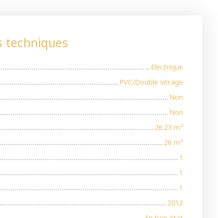
s techniques
Electrique
PVC/Double vitrage
Non
Non
26.23
m²
26
m²
1
1
1
2012
En bon état