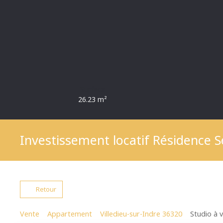
Surface
26.23
m²
Investissement locatif Résidence 
Retour
Vente
Appartement
Villedieu-sur-Indre 36320
Studio à v