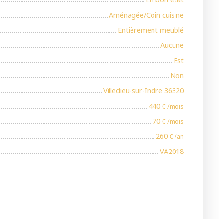
Aménagée/Coin cuisine
Entièrement meublé
Aucune
Est
Non
Villedieu-sur-Indre 36320
440
€ /mois
70
€ /mois
260
€ /an
VA2018