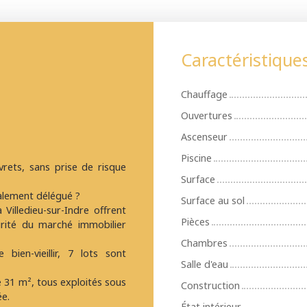
Caractéristique
Chauffage
Ouvertures
Ascenseur
Piscine
rets, sans prise de risque
Surface
talement délégué ?
Surface au sol
illedieu-sur-Indre offrent
Pièces
urité du marché immobilier
Chambres
ien-vieillir, 7 lots sont
Salle d'eau
 31 m², tous exploités sous
Construction
ée.
État intérieur