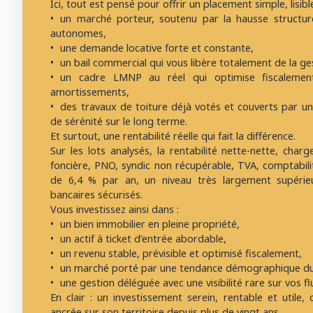
Ici, tout est pensé pour offrir un placement simple, lisib
un marché porteur, soutenu par la hausse structur
autonomes,
une demande locative forte et constante,
un bail commercial qui vous libère totalement de la ge
un cadre LMNP au réel qui optimise fiscalemen
amortissements,
des travaux de toiture déjà votés et couverts par u
de sérénité sur le long terme.
Et surtout, une rentabilité réelle qui fait la différence.
Sur les lots analysés, la rentabilité nette-nette, char
foncière, PNO, syndic non récupérable, TVA, comptabilité
de 6,4 % par an, un niveau très largement supérie
bancaires sécurisés.
Vous investissez ainsi dans :
un bien immobilier en pleine propriété,
un actif à ticket d’entrée abordable,
un revenu stable, prévisible et optimisé fiscalement,
un marché porté par une tendance démographique du
une gestion déléguée avec une visibilité rare sur vos fl
En clair : un investissement serein, rentable et utile,
ancrée sur son territoire depuis plus de vingt ans.