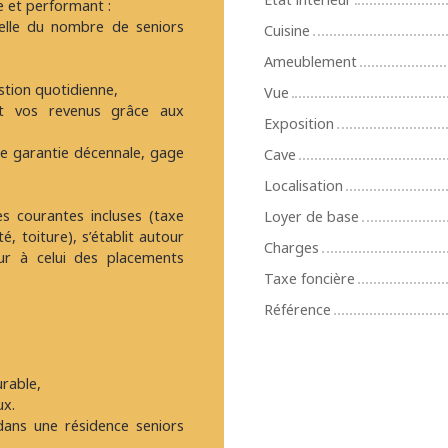
le et performant :
elle du nombre de seniors
Cuisine
Ameublement
stion quotidienne,
Vue
t vos revenus grâce aux
Exposition
ne garantie décennale, gage
Cave
Localisation
ges courantes incluses (taxe
Loyer de base
, toiture), s’établit autour
Charges
ur à celui des placements
Taxe foncière
Référence
rable,
ux.
 dans une résidence seniors