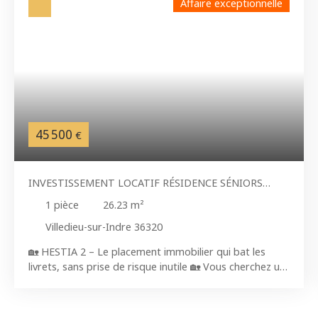
Affaire exceptionnelle
45 500
€
INVESTISSEMENT LOCATIF RÉSIDENCE SÉNIORS
HESTIA 2
1
pièce
26.23
m²
Villedieu-sur-Indre 36320
🏡 HESTIA 2 – Le placement immobilier qui bat les
livrets, sans prise de risque inutile 🏡 Vous cherchez un
investissement rentable, stable et totalement délégué
?Les appartements de la résidence seniors HESTIA 2 à
Villedieu-sur-Indre offrent aujourd’hui l’un des meilleurs