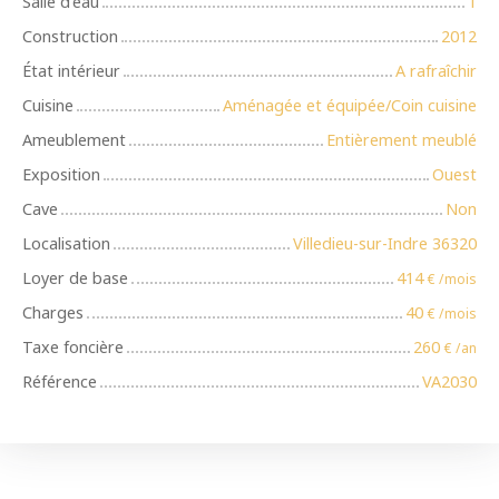
Salle d'eau
1
Construction
2012
État intérieur
A rafraîchir
Cuisine
Aménagée et équipée/Coin cuisine
Ameublement
Entièrement meublé
Exposition
Ouest
Cave
Non
Localisation
Villedieu-sur-Indre 36320
Loyer de base
414
€ /mois
Charges
40
€ /mois
Taxe foncière
260
€ /an
Référence
VA2030