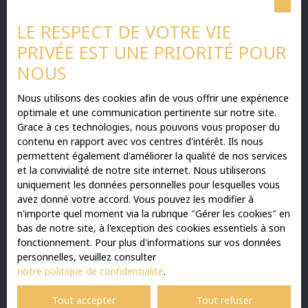
Surface min (m²)
LE RESPECT DE VOTRE VIE
J'accepte le traitement de mes données
PRIVÉE EST UNE PRIORITÉ POUR
personnelles conformément au RGPD. Si vous ne
NOUS
souhaitez pas faire l'objet de prospection
commerciale par voie téléphonique, vous pouvez
vous inscrire gratuitement sur la liste
Nous utilisons des cookies afin de vous offrir une expérience
d'opposition au démarchage téléphonique, prévu
optimale et une communication pertinente sur notre site.
par l'article L223-1 du code de la consommation,
Grace à ces technologies, nous pouvons vous proposer du
sur le site Internet www.bloctel.gouv.fr ou par
contenu en rapport avec vos centres d'intérêt. Ils nous
courrier adressé à :
permettent également d'améliorer la qualité de nos services
et la convivialité de notre site internet. Nous utiliserons
Société Worldline, Service Bloctel, CS 61311,
uniquement les données personnelles pour lesquelles vous
41013 BLOIS CEDEX.
avez donné votre accord. Vous pouvez les modifier à
n'importe quel moment via la rubrique ″Gérer les cookies″ en
Pour en savoir plus sur le traitement de vos
bas de notre site, à l'exception des cookies essentiels à son
données personnelles, veuillez consulter notre
fonctionnement. Pour plus d'informations sur vos données
politique de confidentialité
.
personnelles, veuillez consulter
notre politique de confidentialité
.
Recevoir des annonces
Tout accepter
Tout refuser