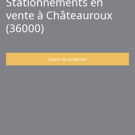
Stationnements en
vente à Châteauroux
(36000)
Ouvrir la recherche
Type d'offre
Vente
Type de bien
Stationnement
Localisation
Châteauroux (36000)
Budget max (€)